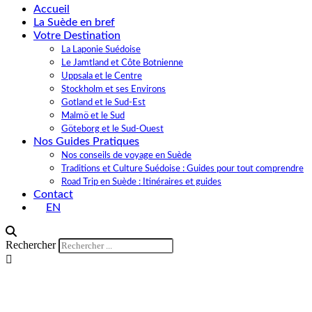
Accueil
La Suède en bref
Votre Destination
La Laponie Suédoise
Le Jamtland et Côte Botnienne
Uppsala et le Centre
Stockholm et ses Environs
Gotland et le Sud-Est
Malmö et le Sud
Göteborg et le Sud-Ouest
Nos Guides Pratiques
Nos conseils de voyage en Suède
Traditions et Culture Suédoise : Guides pour tout comprendre
Road Trip en Suède : Itinéraires et guides
Contact
EN
Rechercher