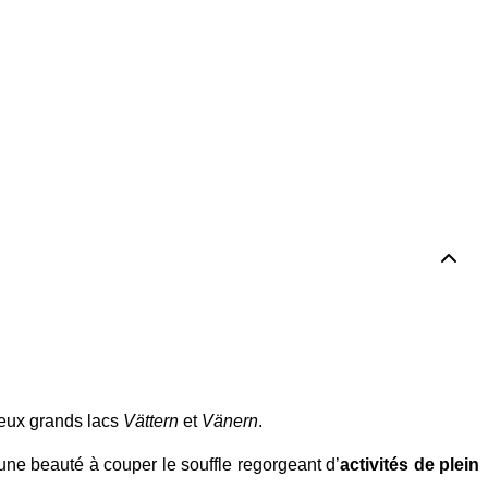
une immense
uède
deux grands lacs
Vättern
et
Vänern
.
’une beauté à couper le souffle regorgeant d’
activités de plein