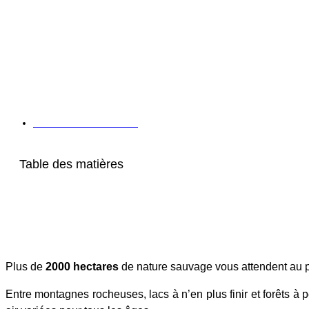
Parc natio
oas
Publié le
21 Mai 2024
Table des matières
Plus de
2000 hectares
de nature sauvage vous attendent au p
Entre montagnes rocheuses, lacs à n’en plus finir et forêts à 