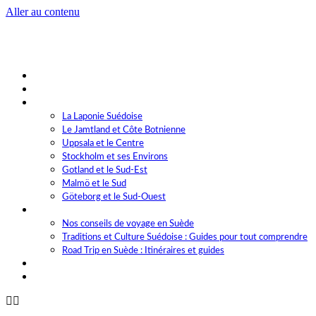
Aller au contenu
Accueil
La Suède en bref
Votre Destination
La Laponie Suédoise
Le Jamtland et Côte Botnienne
Uppsala et le Centre
Stockholm et ses Environs
Gotland et le Sud-Est
Malmö et le Sud
Göteborg et le Sud-Ouest
Nos Guides Pratiques
Nos conseils de voyage en Suède
Traditions et Culture Suédoise : Guides pour tout comprendre
Road Trip en Suède : Itinéraires et guides
Contact
EN